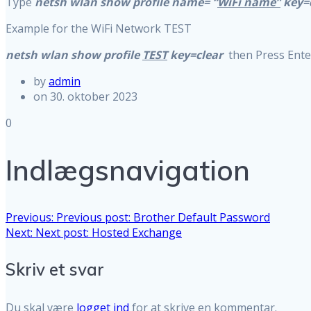
Type
netsh wlan show profile name= “
WiFi name”
key=
Example for the WiFi Network TEST
netsh wlan show profile
TEST
key=clear
then Press Ente
by
admin
on 30. oktober 2023
0
Indlægsnavigation
Previous:
Previous post:
Brother Default Password
Next:
Next post:
Hosted Exchange
Skriv et svar
Du skal være
logget ind
for at skrive en kommentar.