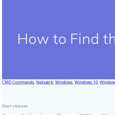
How to Find t
CMD Commands
,
Netværk
,
Windows
,
Windows 10
,
Window
Start cmd.exe