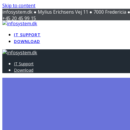
Skip to content
infosystem.dk ● Mylius Erichsens Vej 11 ● 7000 Fredericia
+45 20 45 99 15
admin@infosystem.dk
IT SUPPORT
DOWNLOAD
IT Support
Download