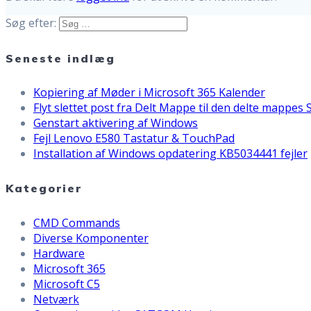
Søg efter:
Seneste indlæg
Kopiering af Møder i Microsoft 365 Kalender
Flyt slettet post fra Delt Mappe til den delte mappes
Genstart aktivering af Windows
Fejl Lenovo E580 Tastatur & TouchPad
Installation af Windows opdatering KB5034441 fejler
Kategorier
CMD Commands
Diverse Komponenter
Hardware
Microsoft 365
Microsoft C5
Netværk